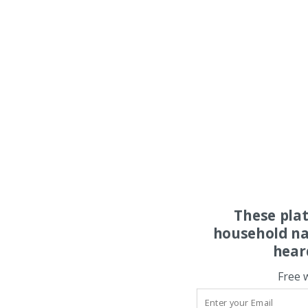
These pla
household na
hear
Free 