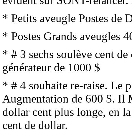
évident sur SONT-relancer. 
* Petits aveugle Postes de 
* Postes Grands aveugles 4
* # 3 sechs soulève cent de 
générateur de 1000 $
* # 4 souhaite re-raise. Le
Augmentation de 600 $. Il M
dollar cent plus longe, en l
cent de dollar.