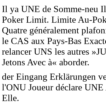
Il ya UNE de Somme-neu Ill
Poker Limit. Limite Au-Po
Quatre généralement plafonn
le CAS aux Pays-Bas Exac
relancer UNS les autres »J
Jetons Avec à« aborder.
der Eingang Erklärungen ve
l'ONU Joueur déclare UNE 
Elle.