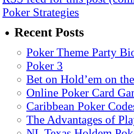
Poker Strategies
Recent Posts
Poker Theme Party Bio
Poker 3
Bet on Hold’em on the
Online Poker Card G
Caribbean Poker Code
The Advantages of Pla
NL Texas Holdem Poke