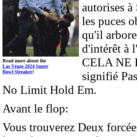
autorises 
les puces o
qu'il arbor
d'intérêt à
CELA NE P
Read more about the
Las Vegas 2024 Super
Bowl Streaker
!
signifié Pa
No Limit Hold Em.
Avant le flop:
Vous trouverez Deux forcée