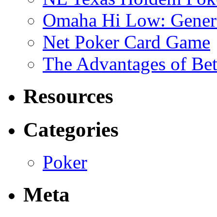
Omaha Hi Low: Gener
Net Poker Card Game
The Advantages of Bet
Resources
Categories
Poker
Meta