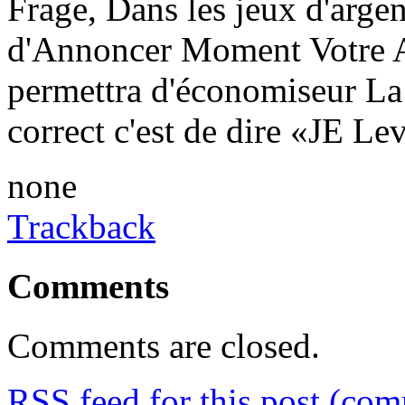
Frage, Dans les jeux d'argen
d'Annoncer Moment Votre A
permettra d'économiseur La 
correct c'est de dire «JE Le
none
Trackback
Comments
Comments are closed.
RSS
feed for this post (co