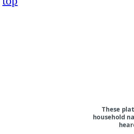
top
These pla
household na
hear