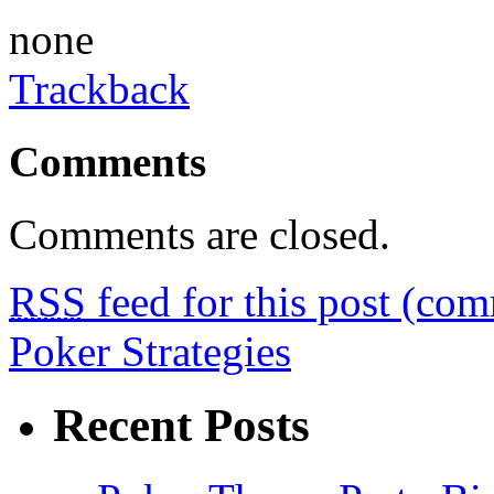
none
Trackback
Comments
Comments are closed.
RSS
feed for this post (co
Poker Strategies
Recent Posts