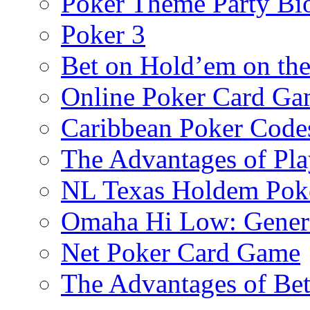
Poker Theme Party Bio
Poker 3
Bet on Hold’em on the
Online Poker Card G
Caribbean Poker Code
The Advantages of Pla
NL Texas Holdem Poke
Omaha Hi Low: Gener
Net Poker Card Game
The Advantages of Bet