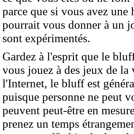
parce que si vous avez une 
pourrait vous donner à un jo
sont expérimentés.
Gardez à l'esprit que le bluf
vous jouez à des jeux de la v
l'Internet, le bluff est génér
puisque personne ne peut vo
peuvent peut-être en mesure
prenez un temps étrangement